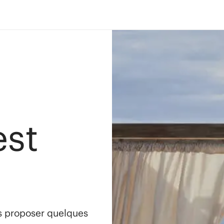
est
s proposer quelques