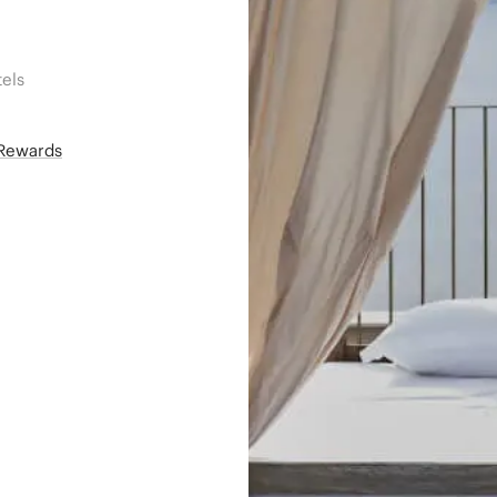
els
áRewards