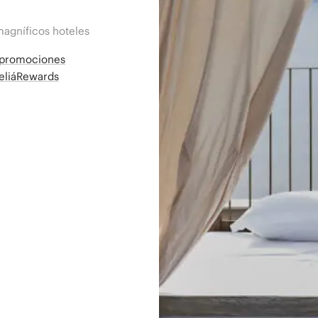
magníficos hoteles
a promociones
MeliáRewards