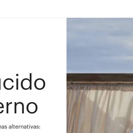
ucido
erno
as alternativas: