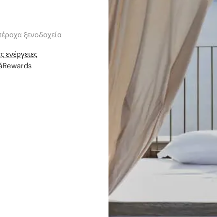
πέροχα ξενοδοχεία
ς ενέργειες
iáRewards